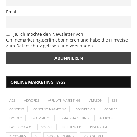
Email
Ja, ich möchte den Newsletter von
Onlinemarketing.Berlin abonnieren und habe die Hinweise
zum Datenschutz gelesen und verstanden.
ONLINE MARKETING TAGS
ADS
ADWORDS
AFFILIATE MARKETING
AMAZON
B2B
CONTENT
CONTENT MARKETING
CONVERSION
COOKIES
DMEXCO
E-COMMERCE
E-MAIL-MARKETING
FACEBOOK
FACEBOOK ADS
GOOGLE
INFLUENCER
INSTAGRAM
KEYWORDS
KI
KUNDENBINDUNG
LANDINGPAGE