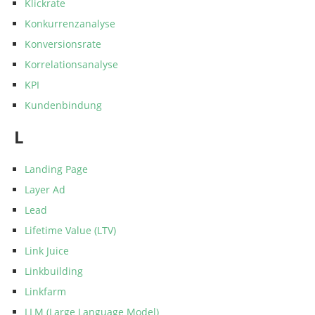
Klickrate
Konkurrenzanalyse
Konversionsrate
Korrelationsanalyse
KPI
Kundenbindung
L
Landing Page
Layer Ad
Lead
Lifetime Value (LTV)
Link Juice
Linkbuilding
Linkfarm
LLM (Large Language Model)