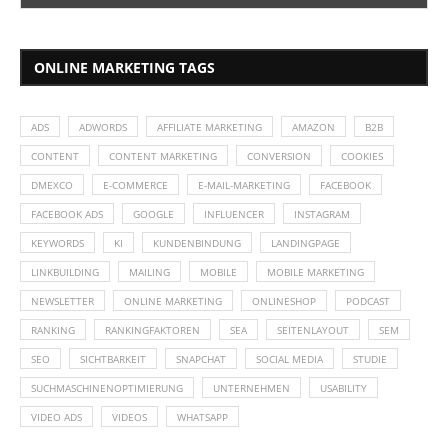
ONLINE MARKETING TAGS
ADS
ADWORDS
AFFILIATE MARKETING
AMAZON
B2B
CONTENT
CONTENT MARKETING
CONVERSION
COOKIES
DMEXCO
E-COMMERCE
E-MAIL-MARKETING
FACEBOOK
FACEBOOK ADS
GOOGLE
INFLUENCER
INSTAGRAM
KEYWORDS
KI
KUNDENBINDUNG
LANDINGPAGE
LINKBUILDING
MAILING
MOBILE
MOBILE MARKETING
NEWSLETTER
ONLINE MARKETING
ONLINESHOP
PODCAST
RANKING
RANKINGFAKTOREN
SEA
SEITENLAYOUT
SEM
SEO
SICHTBARKEIT
SNAPCHAT
SOCIAL MEDIA
STUDIE
SUCHMASCHINENOPTIMIERUNG
UNTERNEHMEN
USABILITY
VIDEO ADS
VIDEOS
WHATSAPP