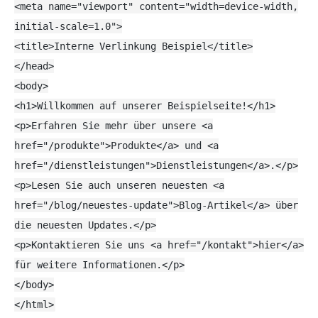
<
meta
name
=
"viewport"
content
=
"width=device-width,
initial-scale=1.0"
>
<
title
>
Interne Verlinkung Beispiel
</
title
>
</
head
>
<
body
>
<
h1
>
Willkommen auf unserer Beispielseite!
</
h1
>
<
p
>
Erfahren Sie mehr über unsere
<
a
href
=
"/produkte"
>
Produkte
</
a
>
und
<
a
href
=
"/dienstleistungen"
>
Dienstleistungen
</
a
>
.
</
p
>
<
p
>
Lesen Sie auch unseren neuesten
<
a
href
=
"/blog/neuestes-update"
>
Blog-Artikel
</
a
>
über
die neuesten Updates.
</
p
>
<
p
>
Kontaktieren Sie uns
<
a
href
=
"/kontakt"
>
hier
</
a
>
für weitere Informationen.
</
p
>
</
body
>
</
html
>