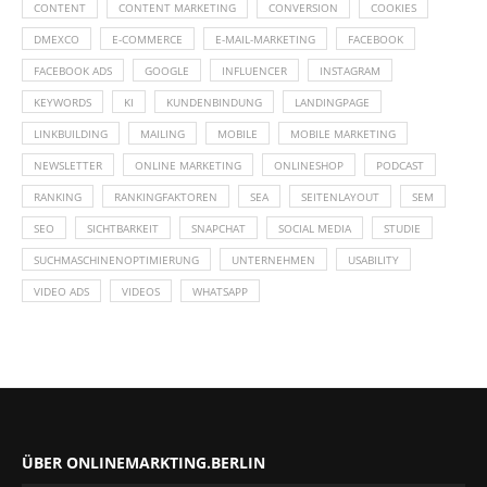
CONTENT
CONTENT MARKETING
CONVERSION
COOKIES
DMEXCO
E-COMMERCE
E-MAIL-MARKETING
FACEBOOK
FACEBOOK ADS
GOOGLE
INFLUENCER
INSTAGRAM
KEYWORDS
KI
KUNDENBINDUNG
LANDINGPAGE
LINKBUILDING
MAILING
MOBILE
MOBILE MARKETING
NEWSLETTER
ONLINE MARKETING
ONLINESHOP
PODCAST
RANKING
RANKINGFAKTOREN
SEA
SEITENLAYOUT
SEM
SEO
SICHTBARKEIT
SNAPCHAT
SOCIAL MEDIA
STUDIE
SUCHMASCHINENOPTIMIERUNG
UNTERNEHMEN
USABILITY
VIDEO ADS
VIDEOS
WHATSAPP
ÜBER ONLINEMARKTING.BERLIN