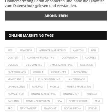
Onlinemarketing.Berlin abonnieren und habe die Hinweise
zum Datenschutz gelesen und verstanden.
ONLINE MARKETING TAGS
ADS
ADWORDS
AFFILIATE MARKETING
AMAZON
B2B
CONTENT
CONTENT MARKETING
CONVERSION
COOKIES
DMEXCO
E-COMMERCE
E-MAIL-MARKETING
FACEBOOK
FACEBOOK ADS
GOOGLE
INFLUENCER
INSTAGRAM
KEYWORDS
KI
KUNDENBINDUNG
LANDINGPAGE
LINKBUILDING
MAILING
MOBILE
MOBILE MARKETING
NEWSLETTER
ONLINE MARKETING
ONLINESHOP
PODCAST
RANKING
RANKINGFAKTOREN
SEA
SEITENLAYOUT
SEM
SEO
SICHTBARKEIT
SNAPCHAT
SOCIAL MEDIA
STUDIE