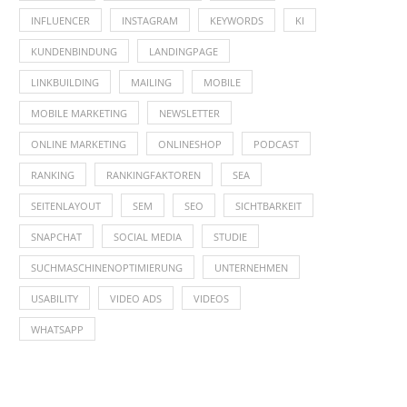
INFLUENCER
INSTAGRAM
KEYWORDS
KI
KUNDENBINDUNG
LANDINGPAGE
LINKBUILDING
MAILING
MOBILE
MOBILE MARKETING
NEWSLETTER
ONLINE MARKETING
ONLINESHOP
PODCAST
RANKING
RANKINGFAKTOREN
SEA
SEITENLAYOUT
SEM
SEO
SICHTBARKEIT
SNAPCHAT
SOCIAL MEDIA
STUDIE
SUCHMASCHINENOPTIMIERUNG
UNTERNEHMEN
USABILITY
VIDEO ADS
VIDEOS
WHATSAPP