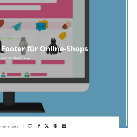
-Commerce
Footer für Online-Shops
t von
Michael Feike
ommentare