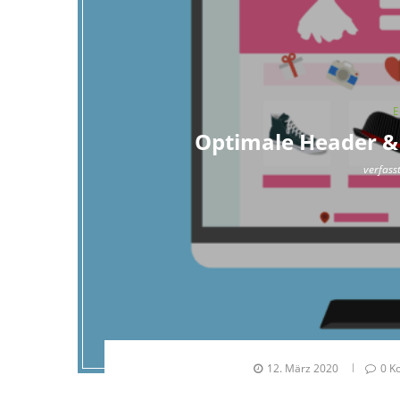
E
Optimale Header & 
verfass
12. März 2020
0 K