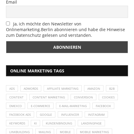
Email
Ja, ich möchte den Newsletter von
Onlinemarketing.Berlin abonnieren und habe die Hinweise
zum Datenschutz gelesen und verstanden.
ONLINE MARKETING TAGS
ADS
ADWORDS
AFFILIATE MARKETING
AMAZON
B2B
CONTENT
CONTENT MARKETING
CONVERSION
COOKIES
DMEXCO
E-COMMERCE
E-MAIL-MARKETING
FACEBOOK
FACEBOOK ADS
GOOGLE
INFLUENCER
INSTAGRAM
KEYWORDS
KI
KUNDENBINDUNG
LANDINGPAGE
LINKBUILDING
MAILING
MOBILE
MOBILE MARKETING