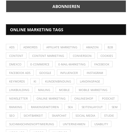
ONLINE MARKETING TAGS
ADS
ADWORDS
AFFILIATE MARKETING
AMAZON
B2B
CONTENT
CONTENT MARKETING
CONVERSION
COOKIES
DMEXCO
E-COMMERCE
E-MAIL-MARKETING
FACEBOOK
FACEBOOK ADS
GOOGLE
INFLUENCER
INSTAGRAM
KEYWORDS
KI
KUNDENBINDUNG
LANDINGPAGE
LINKBUILDING
MAILING
MOBILE
MOBILE MARKETING
NEWSLETTER
ONLINE MARKETING
ONLINESHOP
PODCAST
RANKING
RANKINGFAKTOREN
SEA
SEITENLAYOUT
SEM
SEO
SICHTBARKEIT
SNAPCHAT
SOCIAL MEDIA
STUDIE
SUCHMASCHINENOPTIMIERUNG
UNTERNEHMEN
USABILITY