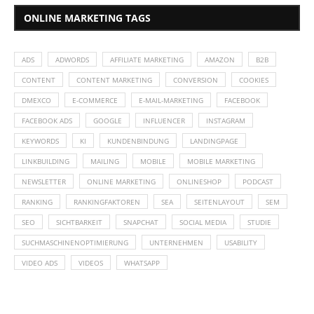
ONLINE MARKETING TAGS
ADS
ADWORDS
AFFILIATE MARKETING
AMAZON
B2B
CONTENT
CONTENT MARKETING
CONVERSION
COOKIES
DMEXCO
E-COMMERCE
E-MAIL-MARKETING
FACEBOOK
FACEBOOK ADS
GOOGLE
INFLUENCER
INSTAGRAM
KEYWORDS
KI
KUNDENBINDUNG
LANDINGPAGE
LINKBUILDING
MAILING
MOBILE
MOBILE MARKETING
NEWSLETTER
ONLINE MARKETING
ONLINESHOP
PODCAST
RANKING
RANKINGFAKTOREN
SEA
SEITENLAYOUT
SEM
SEO
SICHTBARKEIT
SNAPCHAT
SOCIAL MEDIA
STUDIE
SUCHMASCHINENOPTIMIERUNG
UNTERNEHMEN
USABILITY
VIDEO ADS
VIDEOS
WHATSAPP