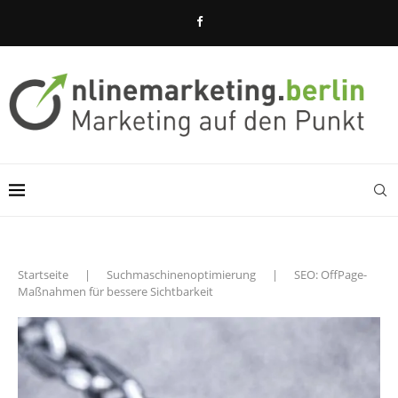
Startseite
|
Suchmaschinenoptimierung
|
SEO: OffPage-
Maßnahmen für bessere Sichtbarkeit