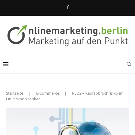
Startseite
|
E-Commerce
|
PSD2 – Kaufabbruchrisiko im
Onlineshop senken