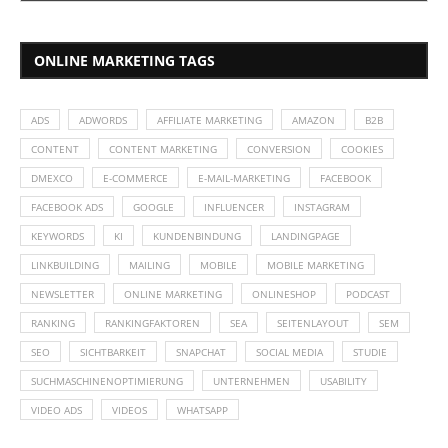
ONLINE MARKETING TAGS
ADS
ADWORDS
AFFILIATE MARKETING
AMAZON
B2B
CONTENT
CONTENT MARKETING
CONVERSION
COOKIES
DMEXCO
E-COMMERCE
E-MAIL-MARKETING
FACEBOOK
FACEBOOK ADS
GOOGLE
INFLUENCER
INSTAGRAM
KEYWORDS
KI
KUNDENBINDUNG
LANDINGPAGE
LINKBUILDING
MAILING
MOBILE
MOBILE MARKETING
NEWSLETTER
ONLINE MARKETING
ONLINESHOP
PODCAST
RANKING
RANKINGFAKTOREN
SEA
SEITENLAYOUT
SEM
SEO
SICHTBARKEIT
SNAPCHAT
SOCIAL MEDIA
STUDIE
SUCHMASCHINENOPTIMIERUNG
UNTERNEHMEN
USABILITY
VIDEO ADS
VIDEOS
WHATSAPP