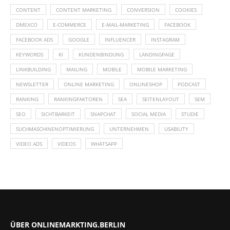
CONTENT
CONTENT MARKETING
CONVERSION
COOKIES
DMEXCO
E-COMMERCE
E-MAIL-MARKETING
FACEBOOK
FACEBOOK ADS
GOOGLE
INFLUENCER
INSTAGRAM
KEYWORDS
KI
KUNDENBINDUNG
LANDINGPAGE
LINKBUILDING
MAILING
MOBILE
MOBILE MARKETING
NEWSLETTER
ONLINE MARKETING
ONLINESHOP
PODCAST
RANKING
RANKINGFAKTOREN
SEA
SEITENLAYOUT
SEM
SEO
SICHTBARKEIT
SNAPCHAT
SOCIAL MEDIA
STUDIE
SUCHMASCHINENOPTIMIERUNG
UNTERNEHMEN
USABILITY
VIDEO ADS
VIDEOS
WHATSAPP
ÜBER ONLINEMARKTING.BERLIN