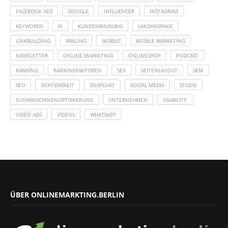
FACEBOOK ADS
GOOGLE
INFLUENCER
INSTAGRAM
KEYWORDS
KI
KUNDENBINDUNG
LANDINGPAGE
LINKBUILDING
MAILING
MOBILE
MOBILE MARKETING
NEWSLETTER
ONLINE MARKETING
ONLINESHOP
PODCAST
RANKING
RANKINGFAKTOREN
SEA
SEITENLAYOUT
SEM
SEO
SICHTBARKEIT
SNAPCHAT
SOCIAL MEDIA
STUDIE
SUCHMASCHINENOPTIMIERUNG
UNTERNEHMEN
USABILITY
VIDEO ADS
VIDEOS
WHATSAPP
ÜBER ONLINEMARKTING.BERLIN