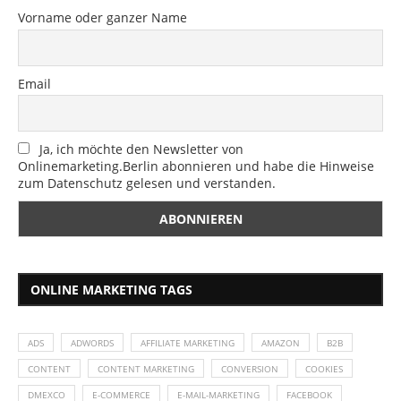
Vorname oder ganzer Name
Email
Ja, ich möchte den Newsletter von
Onlinemarketing.Berlin abonnieren und habe die Hinweise
zum Datenschutz gelesen und verstanden.
ONLINE MARKETING TAGS
ADS
ADWORDS
AFFILIATE MARKETING
AMAZON
B2B
CONTENT
CONTENT MARKETING
CONVERSION
COOKIES
DMEXCO
E-COMMERCE
E-MAIL-MARKETING
FACEBOOK