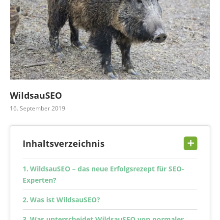
WildsauSEO
16. September 2019
Inhaltsverzeichnis
WildsauSEO – das neue Erfolgsrezept für SEO-
Experten?
Was ist WildsauSEO?
Was unterscheidet WildsauSEO von normaler