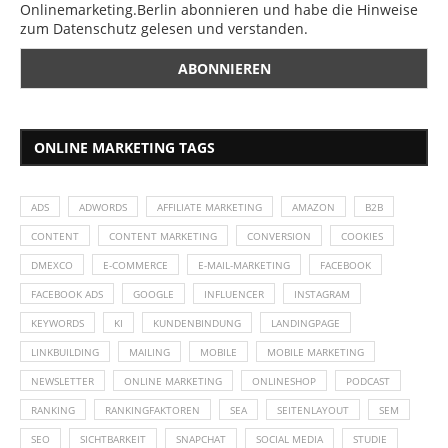
Onlinemarketing.Berlin abonnieren und habe die Hinweise
zum Datenschutz gelesen und verstanden.
ONLINE MARKETING TAGS
ADS
ADWORDS
AFFILIATE MARKETING
AMAZON
B2B
CONTENT
CONTENT MARKETING
CONVERSION
COOKIES
DMEXCO
E-COMMERCE
E-MAIL-MARKETING
FACEBOOK
FACEBOOK ADS
GOOGLE
INFLUENCER
INSTAGRAM
KEYWORDS
KI
KUNDENBINDUNG
LANDINGPAGE
LINKBUILDING
MAILING
MOBILE
MOBILE MARKETING
NEWSLETTER
ONLINE MARKETING
ONLINESHOP
PODCAST
RANKING
RANKINGFAKTOREN
SEA
SEITENLAYOUT
SEM
SEO
SICHTBARKEIT
SNAPCHAT
SOCIAL MEDIA
STUDIE