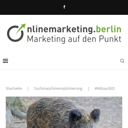
Startseite
|
Suchmaschinenoptimierung
|
WildsauSEO