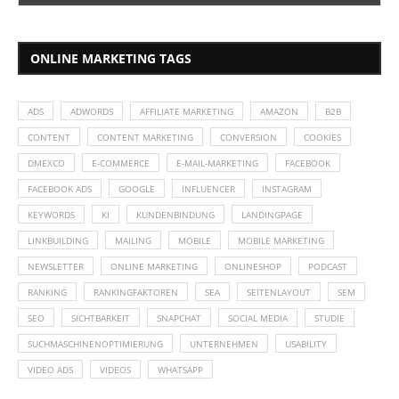
ONLINE MARKETING TAGS
ADS
ADWORDS
AFFILIATE MARKETING
AMAZON
B2B
CONTENT
CONTENT MARKETING
CONVERSION
COOKIES
DMEXCO
E-COMMERCE
E-MAIL-MARKETING
FACEBOOK
FACEBOOK ADS
GOOGLE
INFLUENCER
INSTAGRAM
KEYWORDS
KI
KUNDENBINDUNG
LANDINGPAGE
LINKBUILDING
MAILING
MOBILE
MOBILE MARKETING
NEWSLETTER
ONLINE MARKETING
ONLINESHOP
PODCAST
RANKING
RANKINGFAKTOREN
SEA
SEITENLAYOUT
SEM
SEO
SICHTBARKEIT
SNAPCHAT
SOCIAL MEDIA
STUDIE
SUCHMASCHINENOPTIMIERUNG
UNTERNEHMEN
USABILITY
VIDEO ADS
VIDEOS
WHATSAPP