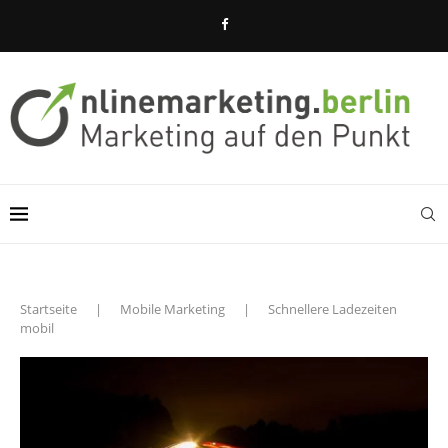
Startseite
|
Mobile Marketing
|
Schnellere Ladezeiten
mobil