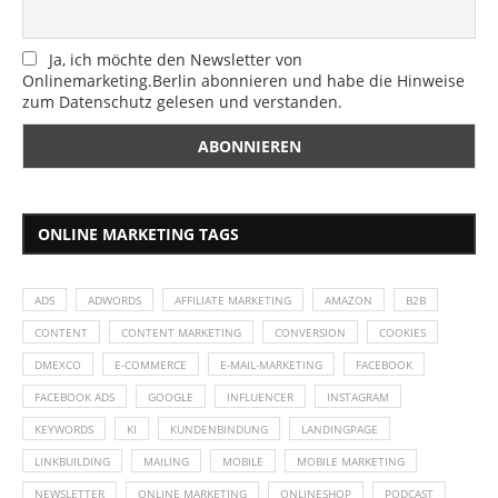
Ja, ich möchte den Newsletter von
Onlinemarketing.Berlin abonnieren und habe die Hinweise
zum Datenschutz gelesen und verstanden.
ONLINE MARKETING TAGS
ADS
ADWORDS
AFFILIATE MARKETING
AMAZON
B2B
CONTENT
CONTENT MARKETING
CONVERSION
COOKIES
DMEXCO
E-COMMERCE
E-MAIL-MARKETING
FACEBOOK
FACEBOOK ADS
GOOGLE
INFLUENCER
INSTAGRAM
KEYWORDS
KI
KUNDENBINDUNG
LANDINGPAGE
LINKBUILDING
MAILING
MOBILE
MOBILE MARKETING
NEWSLETTER
ONLINE MARKETING
ONLINESHOP
PODCAST