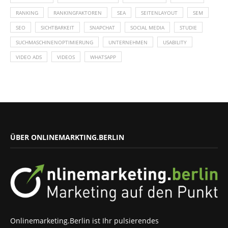
RANKING
RANKINGFAKTOREN
SEA
SEITENLAYOUT
SEM
SEO
SICHTBARKEIT
SNAPCHAT
SOCIAL MEDIA
STUDIE
SUCHMASCHINENOPTIMIERUNG
UNTERNEHMEN
USABILITY
VIDEO ADS
VIDEOS
WHATSAPP
ÜBER ONLINEMARKTING.BERLIN
Onlinemarketing.Berlin ist Ihr pulsierendes