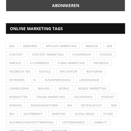
ONLINE MARKETING TAGS
ADS
ADWORDS
AFFILIATE MARKETING
AMAZON
B2B
CONTENT
CONTENT MARKETING
CONVERSION
COOKIES
DMEXCO
E-COMMERCE
E-MAIL-MARKETING
FACEBOOK
FACEBOOK ADS
GOOGLE
INFLUENCER
INSTAGRAM
KEYWORDS
KI
KUNDENBINDUNG
LANDINGPAGE
LINKBUILDING
MAILING
MOBILE
MOBILE MARKETING
NEWSLETTER
ONLINE MARKETING
ONLINESHOP
PODCAST
RANKING
RANKINGFAKTOREN
SEA
SEITENLAYOUT
SEM
SEO
SICHTBARKEIT
SNAPCHAT
SOCIAL MEDIA
STUDIE
SUCHMASCHINENOPTIMIERUNG
UNTERNEHMEN
USABILITY
VIDEO ADS
VIDEOS
WHATSAPP