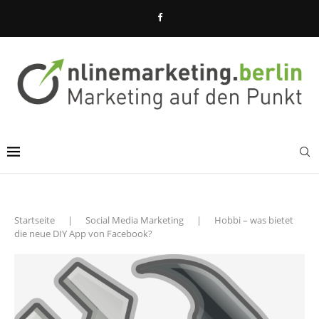
Startseite
|
Social Media Marketing
|
Hobbi – was bietet
die neue DIY App von Facebook?