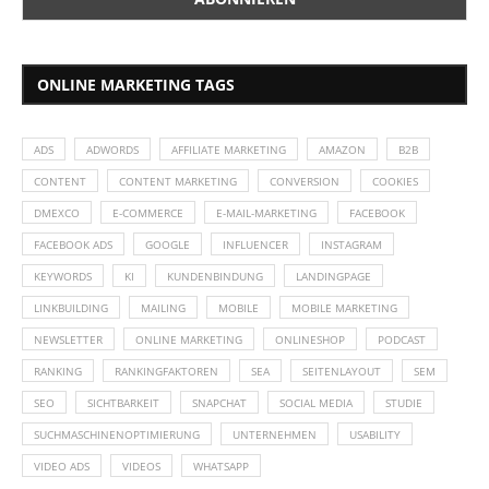
ONLINE MARKETING TAGS
ADS
ADWORDS
AFFILIATE MARKETING
AMAZON
B2B
CONTENT
CONTENT MARKETING
CONVERSION
COOKIES
DMEXCO
E-COMMERCE
E-MAIL-MARKETING
FACEBOOK
FACEBOOK ADS
GOOGLE
INFLUENCER
INSTAGRAM
KEYWORDS
KI
KUNDENBINDUNG
LANDINGPAGE
LINKBUILDING
MAILING
MOBILE
MOBILE MARKETING
NEWSLETTER
ONLINE MARKETING
ONLINESHOP
PODCAST
RANKING
RANKINGFAKTOREN
SEA
SEITENLAYOUT
SEM
SEO
SICHTBARKEIT
SNAPCHAT
SOCIAL MEDIA
STUDIE
SUCHMASCHINENOPTIMIERUNG
UNTERNEHMEN
USABILITY
VIDEO ADS
VIDEOS
WHATSAPP