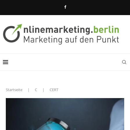
Startseite
|
C
|
CERT