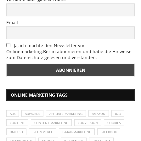
Email
Ja, ich möchte den Newsletter von
Onlinemarketing.Berlin abonnieren und habe die Hinweise
zum Datenschutz gelesen und verstanden.
ONLINE MARKETING TAGS
ADS
ADWORDS
AFFILIATE MARKETING
AMAZON
B2B
CONTENT
CONTENT MARKETING
CONVERSION
COOKIES
DMEXCO
E-COMMERCE
E-MAIL-MARKETING
FACEBOOK
FACEBOOK ADS
GOOGLE
INFLUENCER
INSTAGRAM