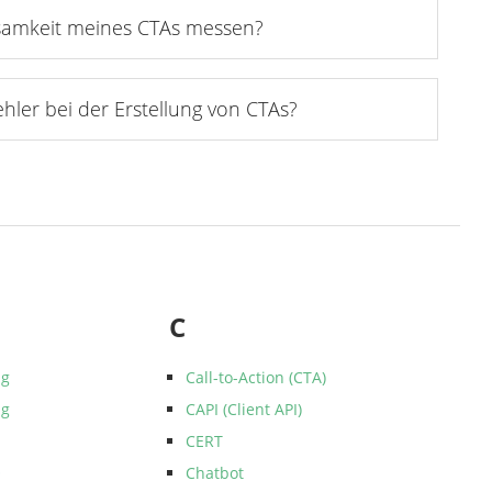
ksamkeit meines CTAs messen?
ehler bei der Erstellung von CTAs?
C
ng
Call-to-Action (CTA)
ng
CAPI (Client API)
CERT
O
Chatbot