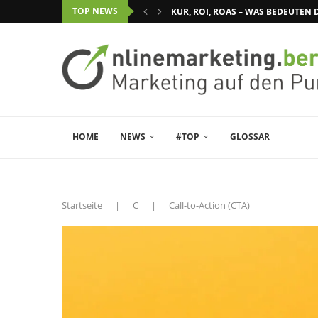
TOP NEWS
KUR, ROI, ROAS – WAS BEDEUTE
HOME
NEWS
#TOP
GLOSSAR
Startseite
|
C
|
Call-to-Action (CTA)