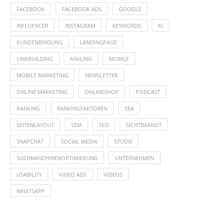
FACEBOOK
FACEBOOK ADS
GOOGLE
INFLUENCER
INSTAGRAM
KEYWORDS
KI
KUNDENBINDUNG
LANDINGPAGE
LINKBUILDING
MAILING
MOBILE
MOBILE MARKETING
NEWSLETTER
ONLINE MARKETING
ONLINESHOP
PODCAST
RANKING
RANKINGFAKTOREN
SEA
SEITENLAYOUT
SEM
SEO
SICHTBARKEIT
SNAPCHAT
SOCIAL MEDIA
STUDIE
SUCHMASCHINENOPTIMIERUNG
UNTERNEHMEN
USABILITY
VIDEO ADS
VIDEOS
WHATSAPP