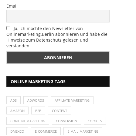
Email
Ja, ich möchte den Newsletter von
Onlinemarketing.Berlin abonnieren und habe die
Hinweise zum Datenschutz gelesen und
verstanden.
ONLINE MARKETING TAGS
ADS
ADWORDS
AFFILIATE MARKETING
AMAZON
B2B
CONTENT
CONTENT MARKETING
CONVERSION
COOKIES
DMEXCO
E-COMMERCE
E-MAIL-MARKETING