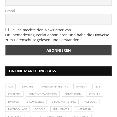
Email
Ja, ich möchte den Newsletter von
Onlinemarketing.Berlin abonnieren und habe die Hinweise
zum Datenschutz gelesen und verstanden.
ONLINE MARKETING TAGS
ADS
ADWORDS
AFFILIATE MARKETING
AMAZON
B2B
CONTENT
CONTENT MARKETING
CONVERSION
COOKIES
DMEXCO
E-COMMERCE
E-MAIL-MARKETING
FACEBOOK
FACEBOOK ADS
GOOGLE
INFLUENCER
INSTAGRAM
KEYWORDS
KI
KUNDENBINDUNG
LANDINGPAGE