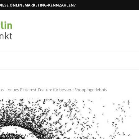
N DIESE ONLINEMARKETING-KENNZAHLEN?
s – neues Pinterest-Feature für bessere Shoppingerlebnis