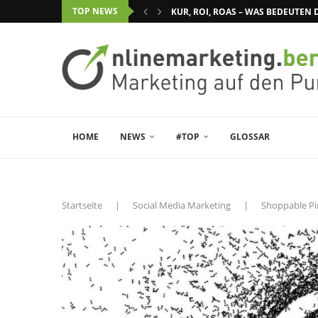
TOP NEWS
KUR, ROI, ROAS – WAS BEDEUTE
HOME
NEWS
#TOP
GLOSSAR
Startseite
|
Social Media Marketing
|
Shoppable Pin