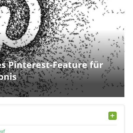
s Pinterest-Feature für
bnis
auf