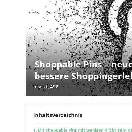
Shoppable Pins – neue
bessere Shoppingerle
9. Januar 2019
Inhaltsverzeichnis
Mit Shoppable Pins mit wenigen Klicks zum K