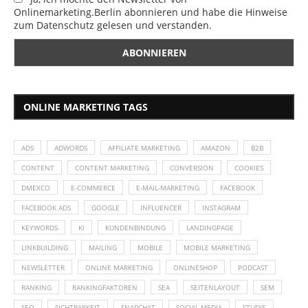
Onlinemarketing.Berlin abonnieren und habe die Hinweise
zum Datenschutz gelesen und verstanden.
ONLINE MARKETING TAGS
ADS
ADWORDS
AFFILIATE MARKETING
AMAZON
B2B
CONTENT
CONTENT MARKETING
CONVERSION
COOKIES
DMEXCO
E-COMMERCE
E-MAIL-MARKETING
FACEBOOK
FACEBOOK ADS
GOOGLE
INFLUENCER
INSTAGRAM
KEYWORDS
KI
KUNDENBINDUNG
LANDINGPAGE
LINKBUILDING
MAILING
MOBILE
MOBILE MARKETING
NEWSLETTER
ONLINE MARKETING
ONLINESHOP
PODCAST
RANKING
RANKINGFAKTOREN
SEA
SEITENLAYOUT
SEM
SEO
SICHTBARKEIT
SNAPCHAT
SOCIAL MEDIA
STUDIE