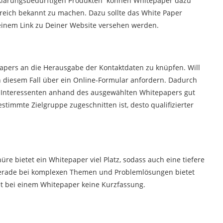
rklärungsbedürftigen Produkten können Whitepaper dazu
reich bekannt zu machen. Dazu sollte das White Paper
inem Link zu Deiner Website versehen werden.
papers an die Herausgabe der Kontaktdaten zu knüpfen. Will
n diesem Fall über ein Online-Formular anfordern. Dadurch
n Interessenten anhand des ausgewählten Whitepapers gut
stimmte Zielgruppe zugeschnitten ist, desto qualifizierter
re bietet ein Whitepaper viel Platz, sodass auch eine tiefere
Gerade bei komplexen Themen und Problemlösungen bietet
t bei einem Whitepaper keine Kurzfassung.