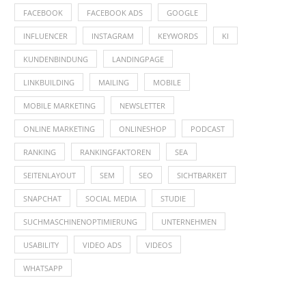
FACEBOOK
FACEBOOK ADS
GOOGLE
INFLUENCER
INSTAGRAM
KEYWORDS
KI
KUNDENBINDUNG
LANDINGPAGE
LINKBUILDING
MAILING
MOBILE
MOBILE MARKETING
NEWSLETTER
ONLINE MARKETING
ONLINESHOP
PODCAST
RANKING
RANKINGFAKTOREN
SEA
SEITENLAYOUT
SEM
SEO
SICHTBARKEIT
SNAPCHAT
SOCIAL MEDIA
STUDIE
SUCHMASCHINENOPTIMIERUNG
UNTERNEHMEN
USABILITY
VIDEO ADS
VIDEOS
WHATSAPP