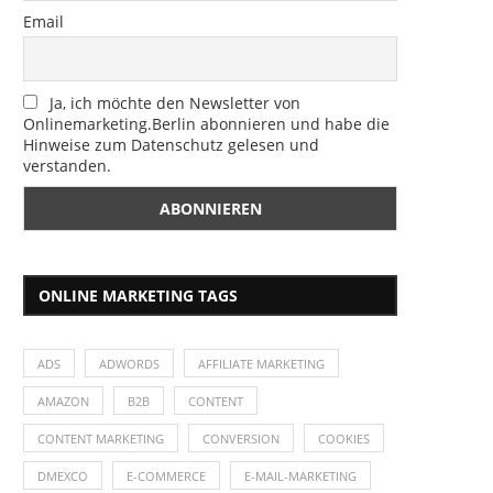
Email
Ja, ich möchte den Newsletter von
Onlinemarketing.Berlin abonnieren und habe die
Hinweise zum Datenschutz gelesen und
verstanden.
ONLINE MARKETING TAGS
ADS
ADWORDS
AFFILIATE MARKETING
AMAZON
B2B
CONTENT
CONTENT MARKETING
CONVERSION
COOKIES
DMEXCO
E-COMMERCE
E-MAIL-MARKETING