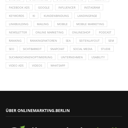
FACEBOOK ADS
GOOGLE
INFLUENCER
INSTAGRAM
KEYWORDS
KI
KUNDENBINDUNG
LANDINGPAGE
LINKBUILDING
MAILING
MOBILE
MOBILE MARKETING
NEWSLETTER
ONLINE MARKETING
ONLINESHOP
PODCAST
RANKING
RANKINGFAKTOREN
SEA
SEITENLAYOUT
SEM
SEO
SICHTBARKEIT
SNAPCHAT
SOCIAL MEDIA
STUDIE
SUCHMASCHINENOPTIMIERUNG
UNTERNEHMEN
USABILITY
VIDEO ADS
VIDEOS
WHATSAPP
ÜBER ONLINEMARKTING.BERLIN