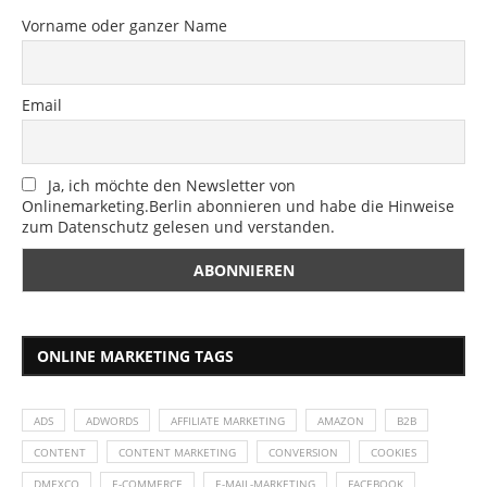
Vorname oder ganzer Name
Email
Ja, ich möchte den Newsletter von
Onlinemarketing.Berlin abonnieren und habe die Hinweise
zum Datenschutz gelesen und verstanden.
ONLINE MARKETING TAGS
ADS
ADWORDS
AFFILIATE MARKETING
AMAZON
B2B
CONTENT
CONTENT MARKETING
CONVERSION
COOKIES
DMEXCO
E-COMMERCE
E-MAIL-MARKETING
FACEBOOK