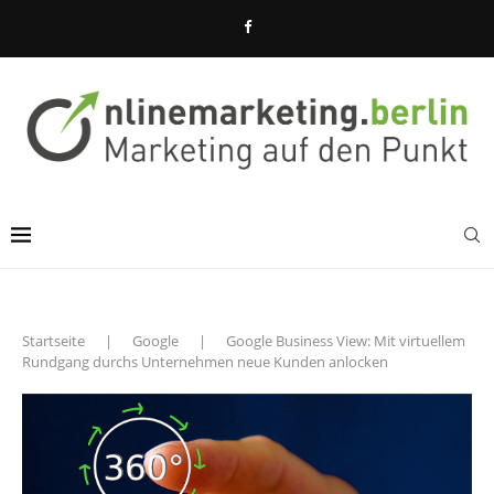
Startseite
|
Google
|
Google Business View: Mit virtuellem
Rundgang durchs Unternehmen neue Kunden anlocken